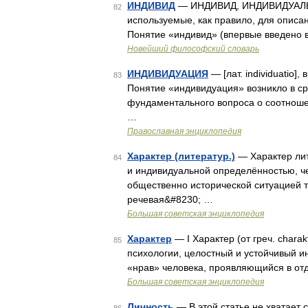
ИНДИВИД
— ИНДИВИД, ИНДИВИДУАЛЬНО
82
используемые, как правило, для описа
Понятие «индивид» (впервые введено 
Новейший философский словарь
ИНДИВИДУАЦИЯ
— [лат. individuatio]
83
Понятие «индивидуация» возникло в с
фундаментального вопроса о соотношени
…
Православная энциклопедия
Характер (литератур.)
— Характер лит
84
и индивидуальной определённостью, ч
общественно исторической ситуацией т
речевая&#8230; …
Большая советская энциклопедия
Характер
— I Характер (от греч. char
85
психологии, целостный и устойчивый и
«нрав» человека, проявляющийся в отд
Большая советская энциклопедия
Личность
— В этой статье не хватает