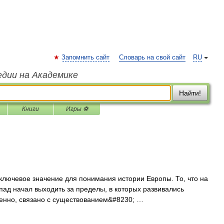
Запомнить сайт
Словарь на свой сайт
RU
едии на Академике
Найти!
Книги
Игры ⚽
евое значение для понимания истории Европы. То, что на
ад начал выходить за пределы, в которых развивались
енно, связано с существованием&#8230; …