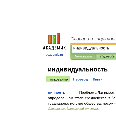
Словари и энциклоп
academic.ru
Толкования
Переводы
индивидуальность
Толкование
Перевод
Книги
личность
— Проблема Л.и имеет ключ
81
определенном этапе средневековья Зап
традиционалистские общества, несомн
Словарь средневековой культуры