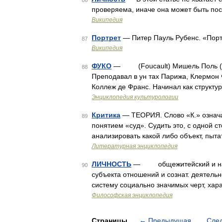
86
проверяема, иначе она может быть по
Википедия
Портрет
— Питер Пауль Рубенс. «Пор
87
Википедия
ФУКО
— (Foucault) Мишель Поль (192
88
Преподавал в ун тах Парижа, Клермон 
Коллеж де Франс. Начинал как структура
Энциклопедия культурологии
Критика
— ТЕОРИЯ. Слово «К.» означае
89
понятием «суд». Судить это, с одной с
анализировать какой либо объект, пыт
Литературная энциклопедия
ЛИЧНОСТЬ
— общежитейский и науч.
90
субъекта отношений и сознат. деятельн
систему социально значимых черт, хар
Философская энциклопедия
Страницы
←
Предыдущая
Сле