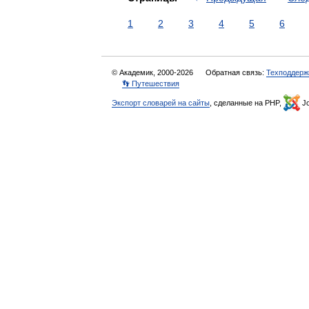
1
2
3
4
5
6
© Академик, 2000-2026
Обратная связь:
Техподдерж
👣 Путешествия
Экспорт словарей на сайты
, сделанные на PHP,
Jo