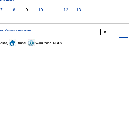
7
8
9
10
11
12
13
ка
,
Реклама на сайте
18+
omla,
Drupal,
WordPress, MODx.