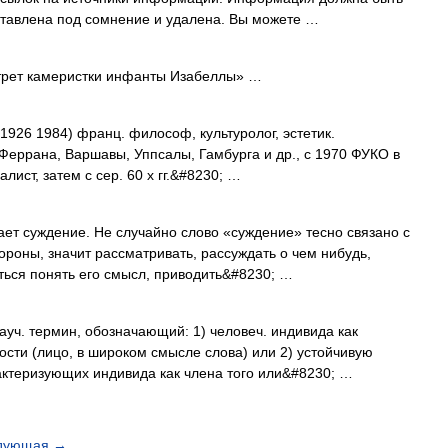
ставлена под сомнение и удалена. Вы можете …
трет камеристки инфанты Изабеллы» …
6 1984) франц. философ, культуролог, эстетик.
Феррана, Варшавы, Уппсалы, Гамбурга и др., с 1970 ФУКО в
лист, затем с сер. 60 х гг.&#8230; …
т суждение. Не случайно слово «суждение» тесно связано с
тороны, значит рассматривать, рассуждать о чем нибудь,
аться понять его смысл, приводить&#8230; …
 термин, обозначающий: 1) человеч. индивида как
ости (лицо, в широком смысле слова) или 2) устойчивую
актеризующих индивида как члена того или&#8230; …
дующая
→