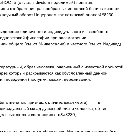
СТЬ (от лат. individum неделимый) понятия,
ния и отображения разнообразных ипостасей бытия личности.
в научный оборот Цицероном как латинский аналог&#8230; …
, выделение единичного и индивидуального из всеобщего.
редневековой философии при рассмотрении
и общего (см. ст. Универсалии) и частного (см. ст. Индивид)
ературный, образ человека, очерченный с известной полнотой
ерез который раскрываются как обусловленный данной
ип поведения (поступки, мысли, переживания,
akter отпечаток, признак, отличительная черта) в
ндивидуальный склад душевной жизни человека, её тип,
ельных актах и состояниях его&#8230; …
 ссылок на источники информации. Информация должна быть